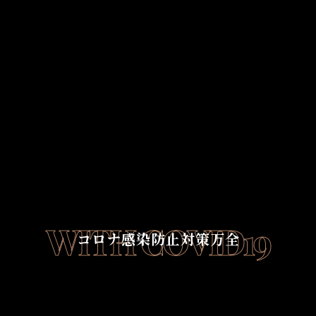
WITH COVID19
コロナ感染防止対策万全