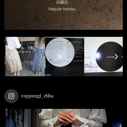
日曜日
Regular holiday
roppongi_ebba