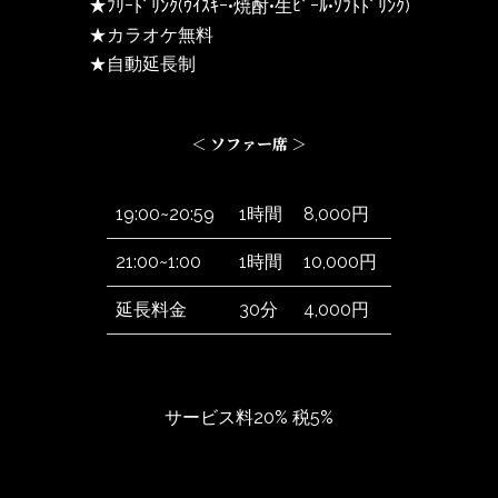
★ﾌﾘｰﾄﾞﾘﾝｸ(ｳｲｽｷｰ•焼酎•生ﾋﾞｰﾙ•ｿﾌﾄﾄﾞﾘﾝｸ)
★カラオケ無料
★自動延長制
＜ ソファー席 ＞
19:00~20:59
1時間
8,000円
21:00~1:00
1時間
10,000円
延長料金
30分
4,000円
サービス料20% 税5%