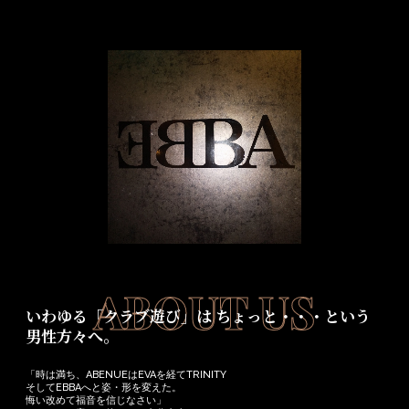
ABOUT US
いわゆる「クラブ遊び」は ちょっと・・・という
男性方々へ。
「時は満ち、ABENUEはEVAを経てTRINITY
そしてEBBAへと姿・形を変えた。
悔い改めて福音を信じなさい」