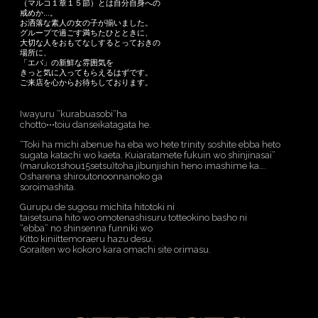
（マルコ１章１５節）とは自分自身への
戒めか...。
お洒落な素人の女の子が揃いました。
グループで過ごす満ちたひとときに、
大切な人をおもてなしするとっておきの
場所に、
「エバ」の新鮮な雰囲気を
きっと気に入ってもらえるはずです。
ご来店を心からお待ちしております。
Iwayuru ”kurabuasobi”ha
chotto•••toiu danseikatagata he.
“Toki ha michi abenue ha eba wo hete trinity soshite ebba heto
sugata katachi wo kaeta. Kuiaratamete fukuin wo shinjinasai”
(maruko1shou15setsu)toha jibunjishin heno imashime ka….
Osharena shiroutonoonnanoko ga
soroimashita.
Gurupu de sugosu michita hitotoki ni
taisetsuna hito wo omotenashisuru totteokino basho ni
“ebba” no shinsenna funniki wo
Kitto kiniittemoraeru hazu desu.
Goraiten wo kokoro kara omachi site orimasu.