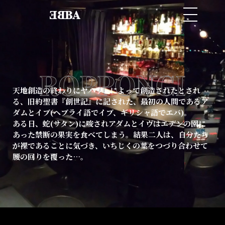
ROPPONGI
天地創造の終わりにヤハウェによって創造されたとされ
る、旧約聖書『創世記』に記された、最初の人間であるア
ダムとイブ(ヘブライ語でイブ、ギリシャ語でエバ)。
ある日、蛇(サタン)に唆されアダムとイヴはエデンの園に
あった禁断の果実を食べてしまう。結果二人は、自分たち
が裸であることに気づき、いちじくの葉をつづり合わせて
腰の回りを覆った…。