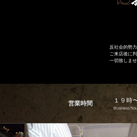
反社会的勢
ご来店後に
一切致しま
１９時〜
営業時間
Business ho