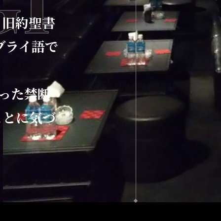
GI
、旧約聖書
ブライ語で
った禁断
ことに気づ