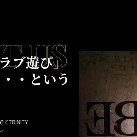
T US
ラブ遊び」
・・・という
てTRINITY
た。