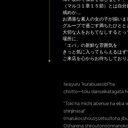
（マルコ１章１５節）とは自分
戒めか...。
お洒落な素人の女の子が揃いま
グループで過ごす満ちたひとと
大切な人をおもてなしするとっ
場所に、
「エバ」の新鮮な雰囲気を
きっと気に入ってもらえるはず
ご来店を心からお待ちしており
Iwayuru ”kurabuasobi”ha
chotto•••toiu danseikatagata h
“Toki ha michi abenue ha eba w
shinjinasai”
(maruko1shou15setsu)toha jibu
Osharena shiroutonoonnanoko