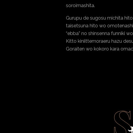
soroimashita.
Gurupu de sugosu michita hitot
taisetsuna hito wo omotenashi
“ebba” no shinsenna funniki wo
Kitto kiniittemoraeru hazu desu
Goraiten wo kokoro kara omach