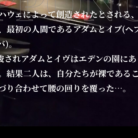
PPON
ハウェによって創造されたとされる
、最初の人間であるアダムとイブ(ヘ
バ)。
に唆されアダムとイヴはエデンの園にあ
。結果二人は、自分たちが裸である
づり合わせて腰の回りを覆った…。