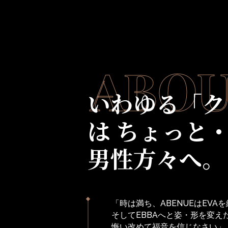
ABOU
いわゆる「ク
は ちょっと
男性方々へ。
「時は満ち、ABENUEはEVAを経
そしてEBBAへと姿・形を変え
悔い改めて福音を信じなさい」