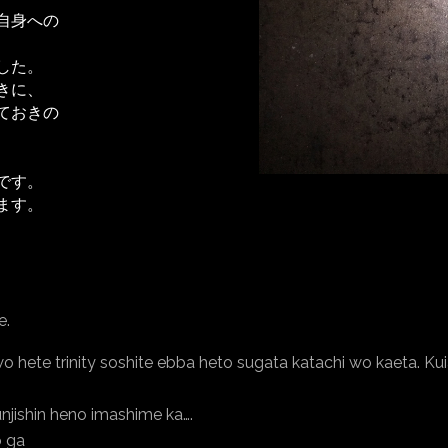
自身への
した。
きに、
ておきの
です。
ます。
e.
o hete trinity soshite ebba heto sugata katachi wo kaeta. K
njishin heno imashime ka….
 ga