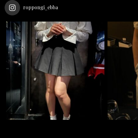
roppongi_ebba