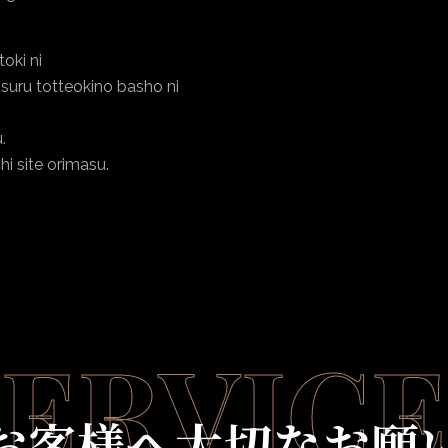
oki ni
suru totteokino basho ni
.
i site orimasu.
SERVICE
お客様へ大切なお願